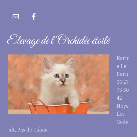
Elevage de l’Orchidée étoilé
Karin
e Le
Barh
06 27
73 60
42
Noye
lles-
Goda
ult, Pas de Calais