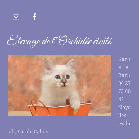
Elevage de l’Orchidée étoilé
Karin
e Le
Barh
06 27
73 60
42
Noye
lles-
Goda
ult, Pas de Calais