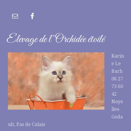
Elevage de l’Orchidée étoilé
Karin
e Le
Barh
06 27
73 60
42
Noye
lles-
Goda
ult, Pas de Calais