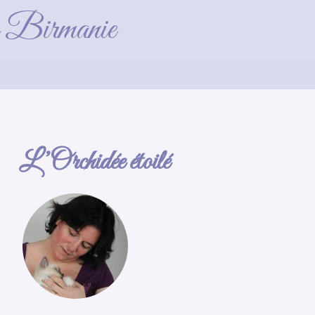
de Birmanie
L’Orchidée étoilé