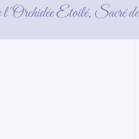
2 semaines
e l'Orchidée Etoilé, Sacré 