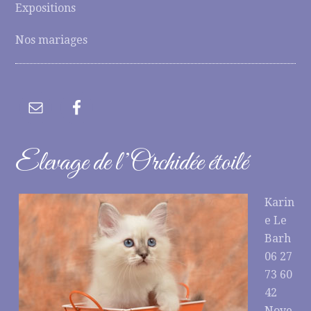
Expositions
Nos mariages
Elevage de l’Orchidée étoilé
Karin
e Le
Barh
06 27
73 60
42
Noye