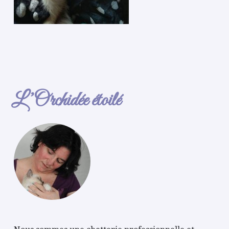
L’Orchidée étoilé