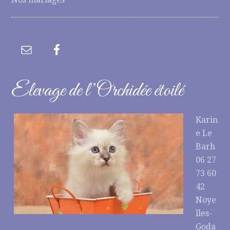
Elevage de l’Orchidée étoilé
Karin
e Le
Barh
06 27
73 60
42
Noye
lles-
Goda