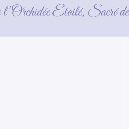
melancolie_2016_10_08-
e l'Orchidée Etoilé, Sacré 