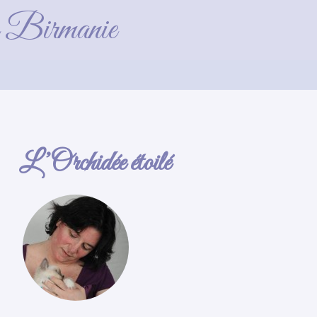
2
de Birmanie
L’Orchidée étoilé