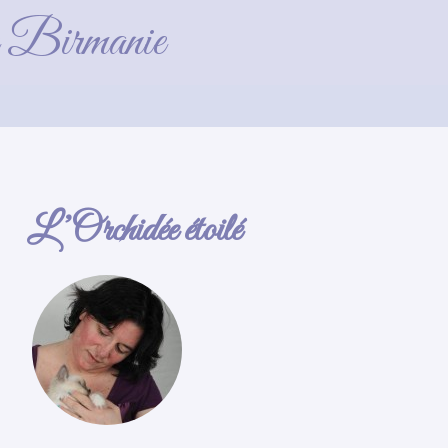
-3
de Birmanie
L’Orchidée étoilé