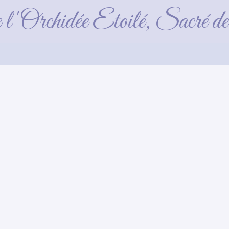
emphis_09-10-2016-1
e l'Orchidée Etoilé, Sacré 