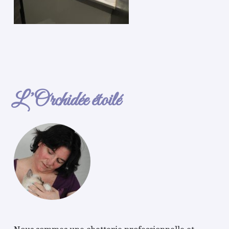
L’Orchidée étoilé