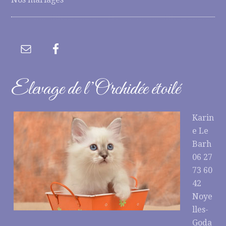
Elevage de l’Orchidée étoilé
Karin
e Le
Barh
06 27
73 60
42
Noye
lles-
Goda