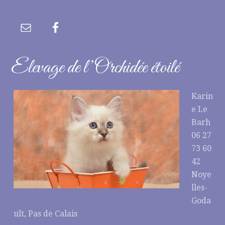
Elevage de l’Orchidée étoilé
Karin
e Le
Barh
06 27
73 60
42
Noye
lles-
Goda
ult, Pas de Calais