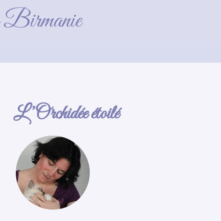
)
de Birmanie
L’Orchidée étoilé