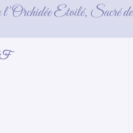
es-2025-05-02 (1
e l'Orchidée Etoilé, Sacré 
_GF