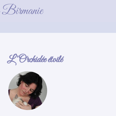
)_GF
de Birmanie
L’Orchidée étoilé