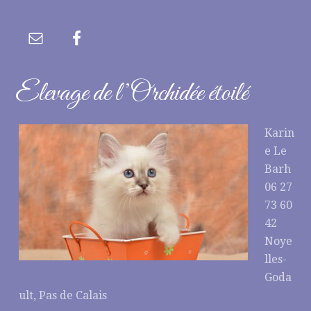
Elevage de l’Orchidée étoilé
Karin
e Le
Barh
06 27
73 60
42
Noye
lles-
Goda
ult, Pas de Calais