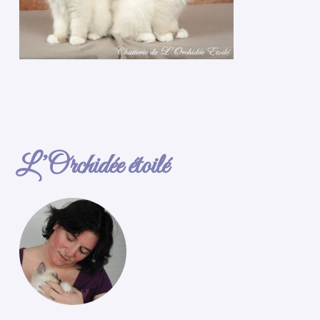
L’Orchidée étoilé