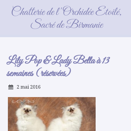
Lily Pop & Lady Bella à 13
Chatterie de l'Orchidée Etoilé,
semaines (réservées)
Sacré de Birmanie
Lily Pop & Lady Bella à 13
semaines (réservées)
2 mai 2016