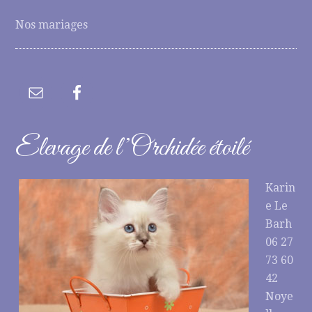
Nos mariages
Elevage de l’Orchidée étoilé
Karin
e Le
Barh
06 27
73 60
42
Noye