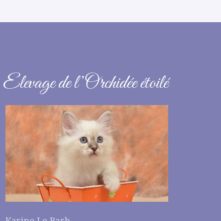
Elevage de l’Orchidée étoilé
Karine Le Barh