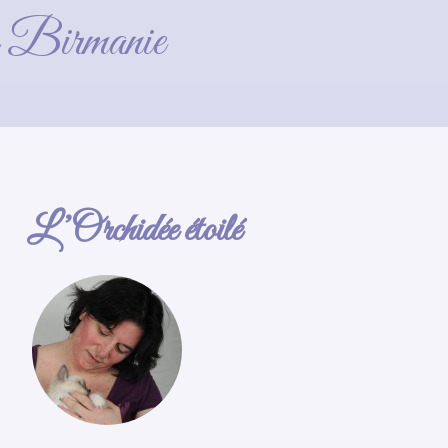
de Birmanie
L’Orchidée étoilé