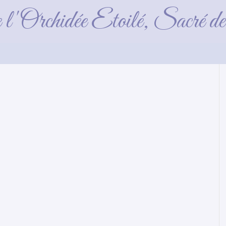
bebe
e l'Orchidée Etoilé, Sacré 