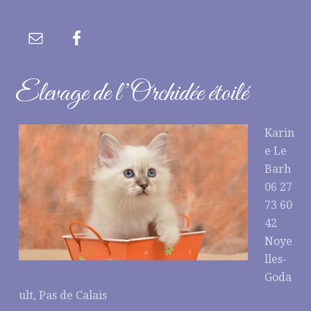
Elevage de l’Orchidée étoilé
Karin
e Le
Barh
06 27
73 60
42
Noye
lles-
Goda
ult, Pas de Calais