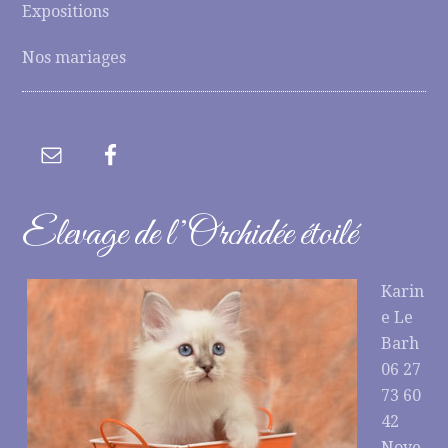
Expositions
Nos mariages
Elevage de l’Orchidée étoilé
Karin
e Le
Barh
06 27
73 60
42
Noye