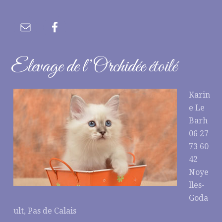
Elevage de l’Orchidée étoilé
Karin
e Le
Barh
06 27
73 60
42
Noye
lles-
Goda
ult, Pas de Calais