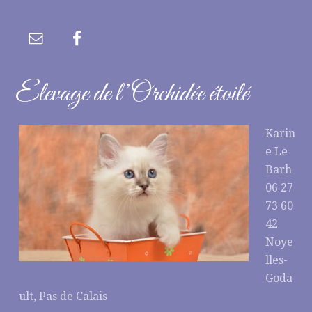
Elevage de l’Orchidée étoilé
Karin
e Le
Barh
06 27
73 60
42
Noye
lles-
Goda
ult, Pas de Calais