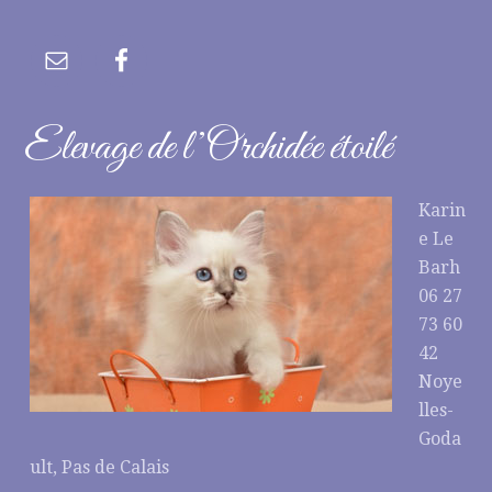
Elevage de l’Orchidée étoilé
Karin
e Le
Barh
06 27
73 60
42
Noye
lles-
Goda
ult, Pas de Calais