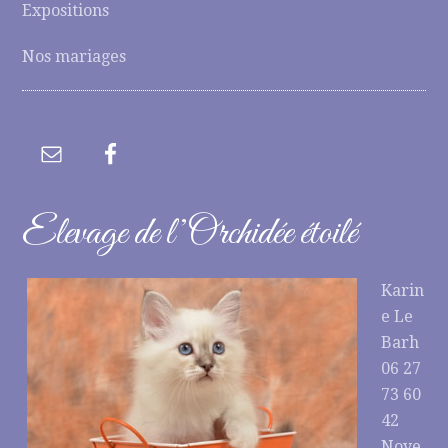
Expositions
Nos mariages
Elevage de l’Orchidée étoilé
Karin
e Le
Barh
06 27
73 60
42
Noye