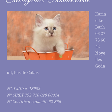
Elevage de l’Orchidée étoilé
Karin
e Le
Barh
06 27
73 60
42
Noye
lles-
Goda
ult, Pas de Calais
N° d’affixe 18902
N° SIRET 792 716 029 00014
N° Certificat capacité 62-866