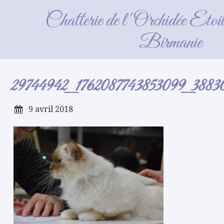
29744942_1762087743853099_3883029
Chatterie de l'Orchidée Etoi
Birmanie
29744942_1762087743853099_3883
9 avril 2018