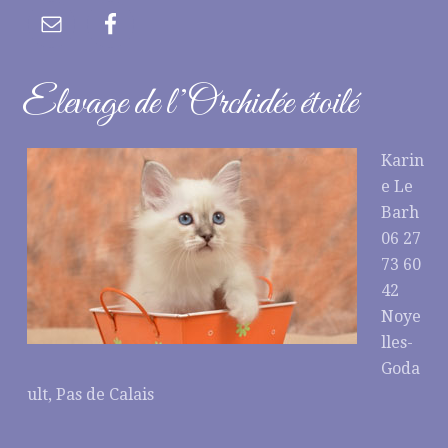
Elevage de l’Orchidée étoilé
Karin
e Le
Barh
06 27
73 60
42
Noye
lles-
Goda
ult, Pas de Calais