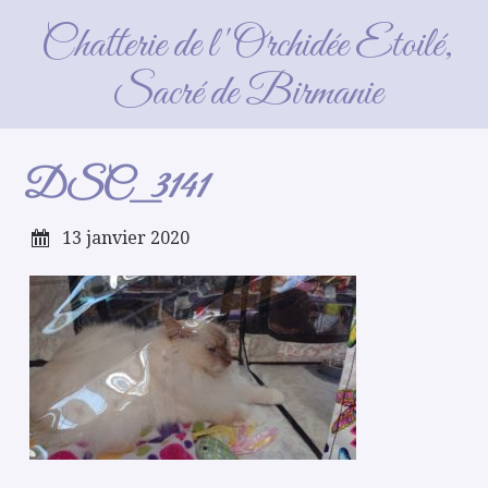
DSC_3141
Chatterie de l'Orchidée Etoilé,
Sacré de Birmanie
DSC_3141
13 janvier 2020