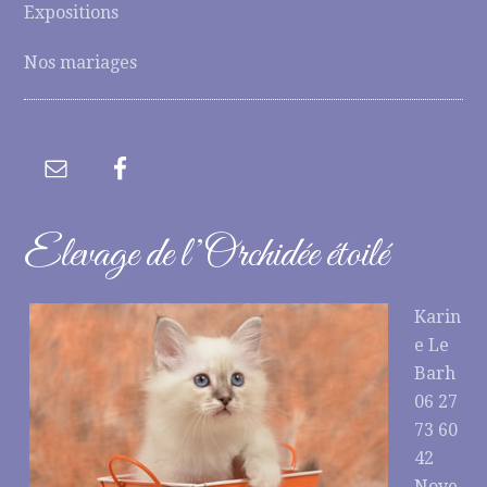
Expositions
Nos mariages
Elevage de l’Orchidée étoilé
Karin
e Le
Barh
06 27
73 60
42
Noye