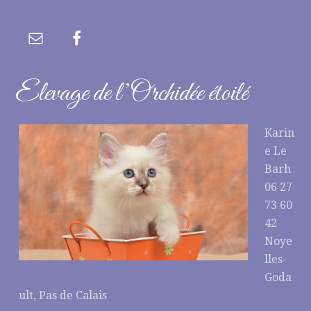
Elevage de l’Orchidée étoilé
Karin
e Le
Barh
06 27
73 60
42
Noye
lles-
Goda
ult, Pas de Calais