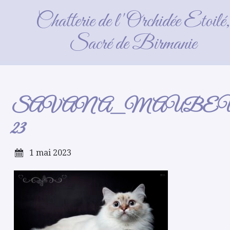
SAVANA_MAUBEUG
Chatterie de l'Orchidée Etoilé,
23
Sacré de Birmanie
SAVANA_MAUBEU
23
1 mai 2023