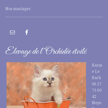
Nos mariages
Elevage de l’Orchidée étoilé
Karin
e Le
Barh
06 27
73 60
42
Noye