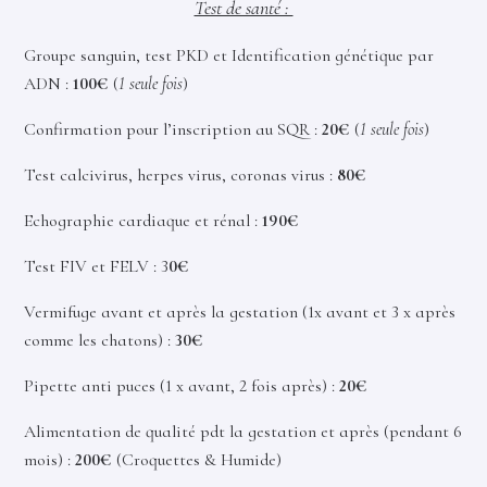
Test de santé :
Groupe sanguin, test PKD et Identification génétique par
ADN :
100€
(
1 seule fois
)
Confirmation pour l’inscription au SQR :
20€
(
1 seule fois
)
Test calcivirus, herpes virus, coronas virus :
80€
Echographie cardiaque et rénal :
190€
Test FIV et FELV : 3
0€
Vermifuge avant et après la gestation (1x avant et 3 x après
comme les chatons) :
30€
Pipette anti puces (1 x avant, 2 fois après) :
20€
Alimentation de qualité pdt la gestation et après (pendant 6
mois) :
200€
(Croquettes & Humide)