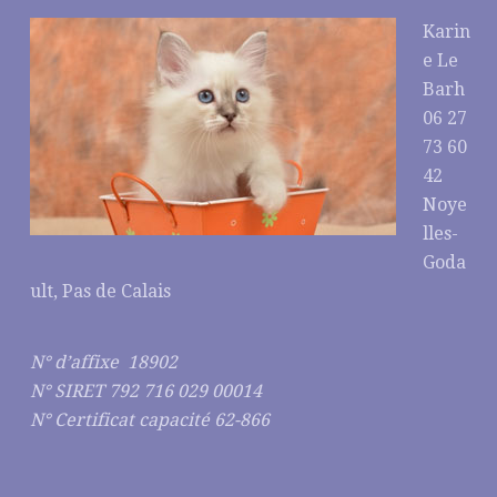
Karin
e Le
Barh
06 27
73 60
42
Noye
lles-
Goda
ult, Pas de Calais
N° d’affixe 18902
N° SIRET 792 716 029 00014
N° Certificat capacité 62-866