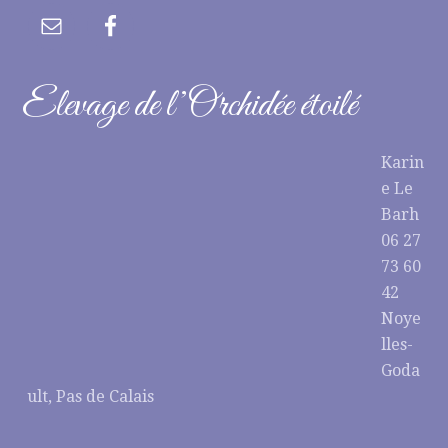
Elevage de l’Orchidée étoilé
Karin
e Le
Barh
06 27
73 60
42
Noye
lles-
Goda
ult, Pas de Calais