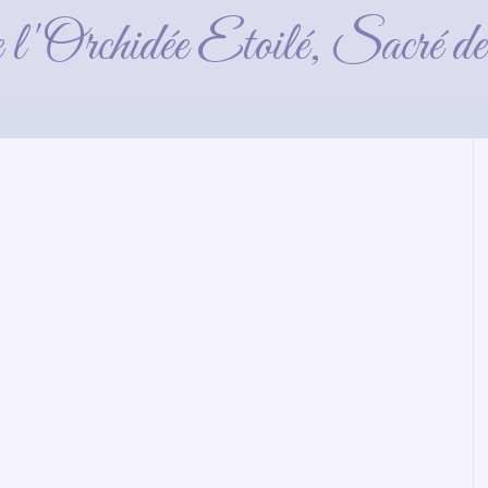
erlin_2017_05_18 (
e l'Orchidée Etoilé, Sacré 