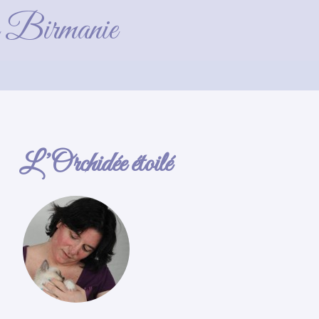
5)
de Birmanie
L’Orchidée étoilé