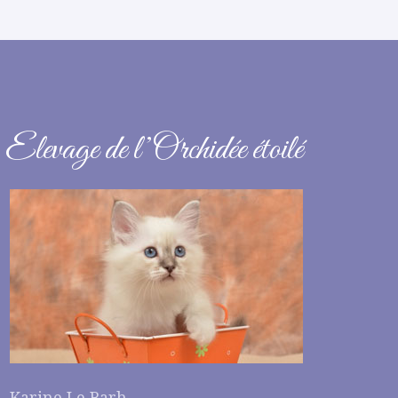
Elevage de l’Orchidée étoilé
Karine Le Barh