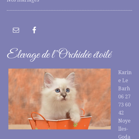
Elevage de l’Orchidée étoilé
Karin
e Le
Barh
06 27
73 60
42
Noye
lles-
Goda