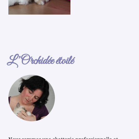
L’Orchidée étoilé