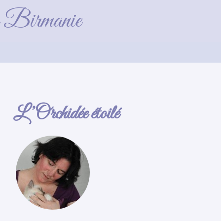
de Birmanie
L’Orchidée étoilé