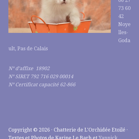
06 27
73 60
42
Noye
lles-
Goda
ult, Pas de Calais
N° d’affixe 18902
N° SIRET 792 716 029 00014
N° Certificat capacité 62-866
Copyright © 2026 · Chatterie de L'Orchidée Etoilé ·
Textes et Photos de Karine Le Barh et
Yannick