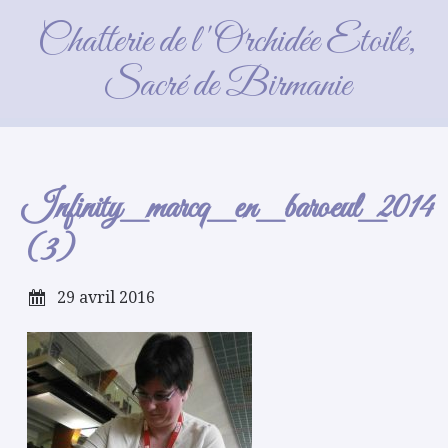
Infinity_marcq_en_baroeul_2014
Chatterie de l'Orchidée Etoilé,
(3)
Sacré de Birmanie
Infinity_marcq_en_baroeul_2014
(3)
29 avril 2016