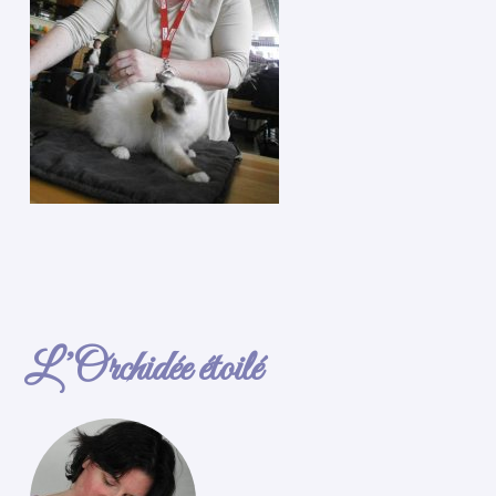
L’Orchidée étoilé