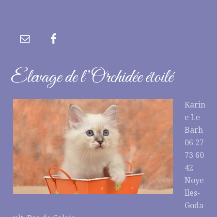
Elevage de l’Orchidée étoilé
Karin
e Le
Barh
06 27
73 60
42
Noye
lles-
Goda