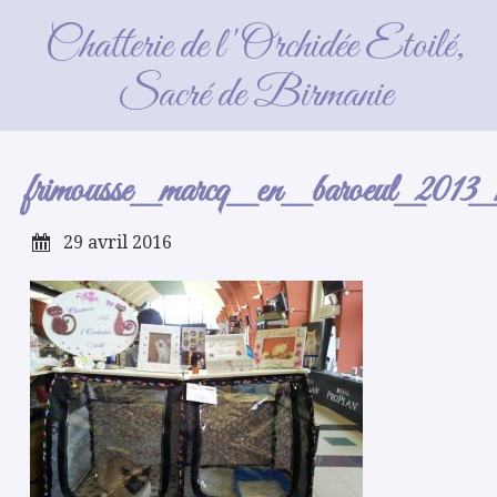
frimousse_marcq_en_baroeul_2013_1
Chatterie de l'Orchidée Etoilé,
Sacré de Birmanie
frimousse_marcq_en_baroeul_2013_
29 avril 2016