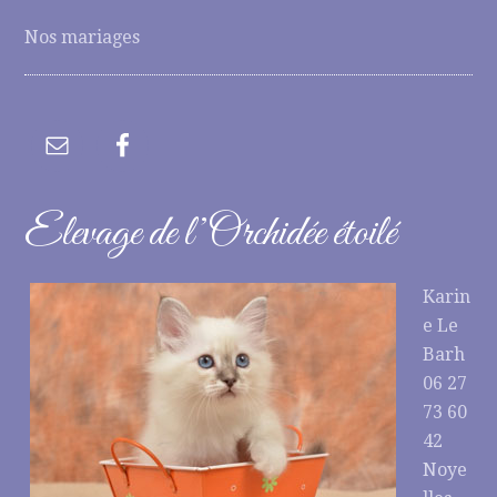
Nos mariages
Elevage de l’Orchidée étoilé
Karin
e Le
Barh
06 27
73 60
42
Noye