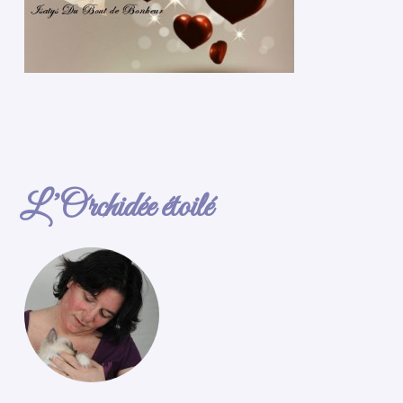
L’Orchidée étoilé