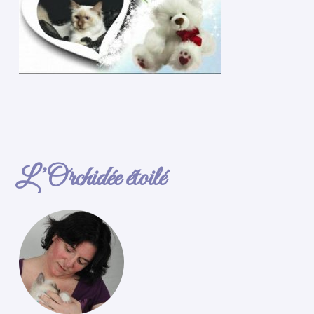
L’Orchidée étoilé