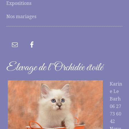
Expositions
Nos mariages
Elevage de l’Orchidée étoilé
Karin
e Le
Barh
06 27
73 60
42
Noye