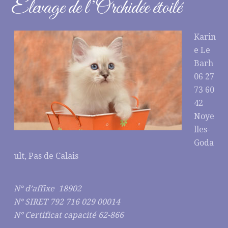
Elevage de l’Orchidée étoilé
Karin
e Le
Barh
06 27
73 60
42
Noye
lles-
Goda
ult, Pas de Calais
N° d’affixe 18902
N° SIRET 792 716 029 00014
N° Certificat capacité 62-866