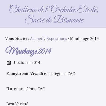
Maubeuge 2014
Chatterie de l'Orchidée Etoilé,
Sacré de Birmanie
Vous êtes ici :
Accueil
/
Expositions
/ Maubeuge 2014
Maubeuge 2014
1 octobre 2014
Fannydream Vivaldi
en catégorie CAC
Il a eu son 2ème CAC
Best Variété