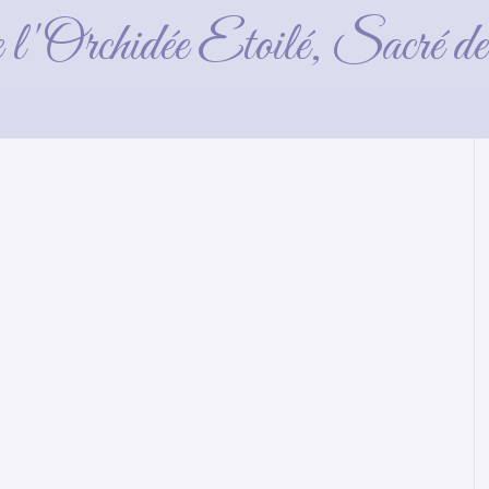
2017_12_27_GF
e l'Orchidée Etoilé, Sacré 