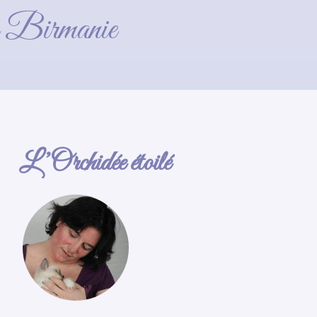
de Birmanie
L’Orchidée étoilé