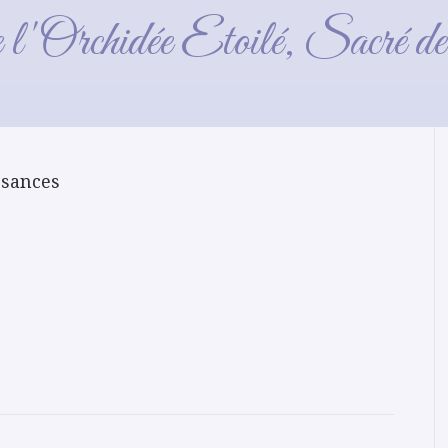
Naissances
e l'Orchidée Etoilé, Sacré 
ssances