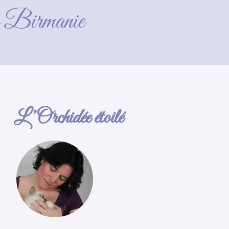
de Birmanie
L’Orchidée étoilé