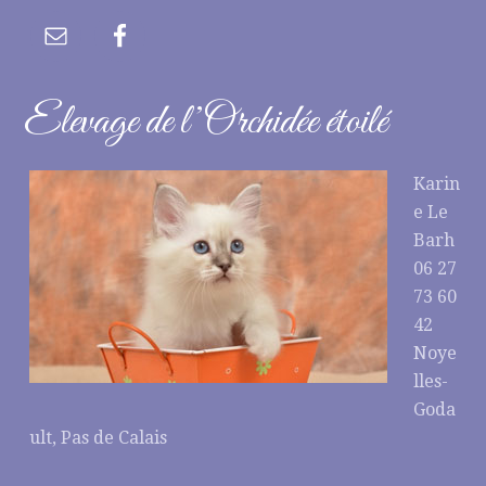
Elevage de l’Orchidée étoilé
Karin
e Le
Barh
06 27
73 60
42
Noye
lles-
Goda
ult, Pas de Calais