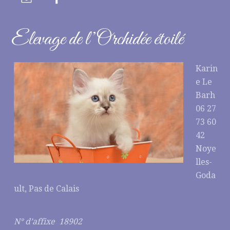
Elevage de l’Orchidée étoilé
Karin
e Le
Barh
06 27
73 60
42
Noye
lles-
Goda
ult, Pas de Calais
N° d’affixe 18902