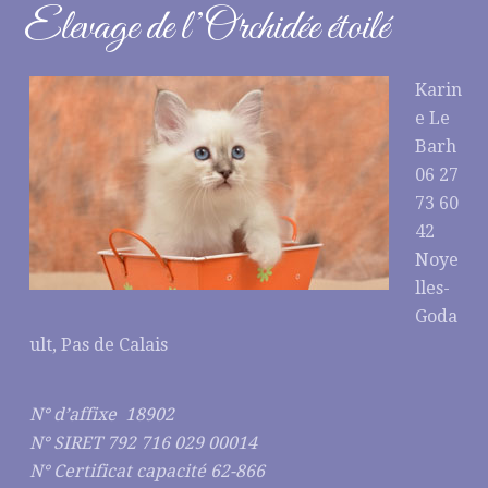
Elevage de l’Orchidée étoilé
Karin
e Le
Barh
06 27
73 60
42
Noye
lles-
Goda
ult, Pas de Calais
N° d’affixe 18902
N° SIRET 792 716 029 00014
N° Certificat capacité 62-866