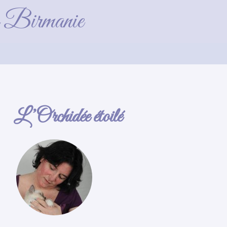
de Birmanie
L’Orchidée étoilé