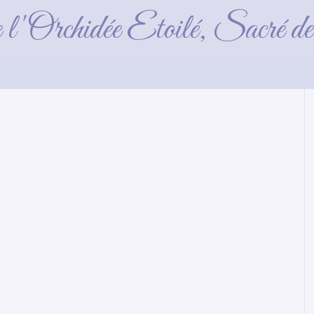
Jaïna
e l'Orchidée Etoilé, Sacré 