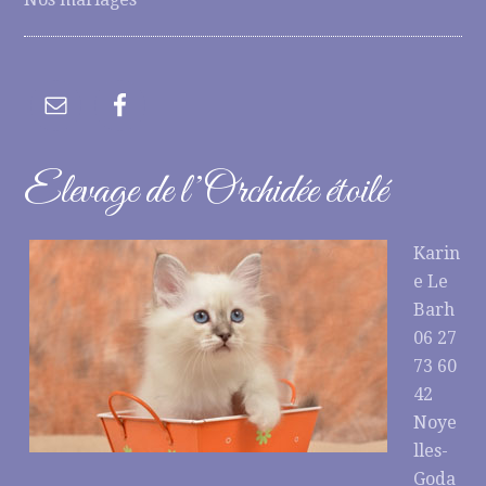
Elevage de l’Orchidée étoilé
Karin
e Le
Barh
06 27
73 60
42
Noye
lles-
Goda