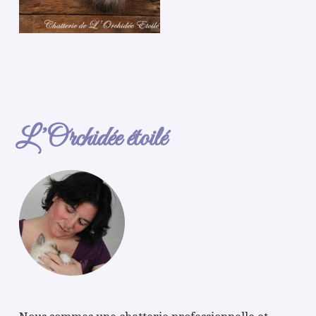
L’Orchidée étoilé