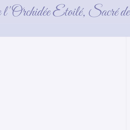
clair_2021_09_03 
e l'Orchidée Etoilé, Sacré 