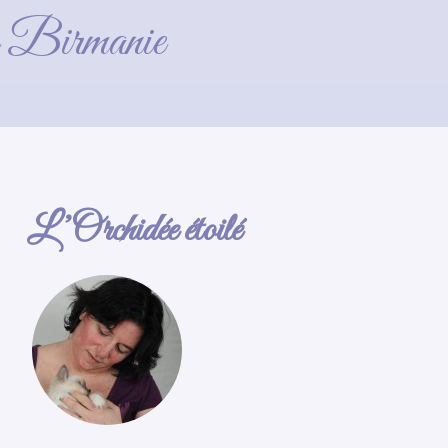
(8)_GF
de Birmanie
L’Orchidée étoilé