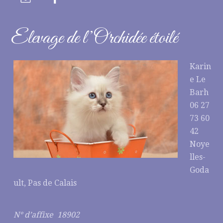
Elevage de l’Orchidée étoilé
Karin
e Le
Barh
06 27
73 60
42
Noye
lles-
Goda
ult, Pas de Calais
N° d’affixe 18902