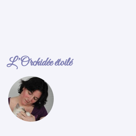
L’Orchidée étoilé