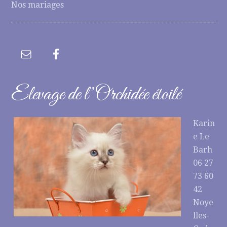
Nos mariages
Elevage de l’Orchidée étoilé
Karin
e Le
Barh
06 27
73 60
42
Noye
lles-