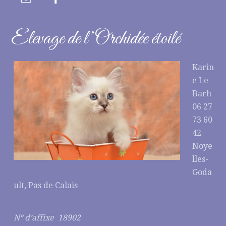
Elevage de l’Orchidée étoilé
Karin
e Le
Barh
06 27
73 60
42
Noye
lles-
Goda
ult, Pas de Calais
N° d’affixe 18902