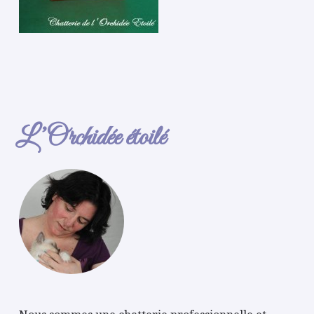
L’Orchidée étoilé