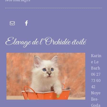
Elevage de l’Orchidée étoilé
Karin
e Le
Barh
06 27
73 60
42
Noye
lles-
Goda